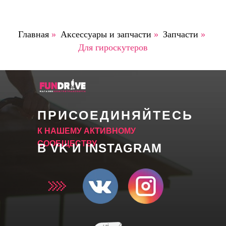
Главная
»
Аксессуары и запчасти
»
Запчасти
»
Для гироскутеров
ПРИСОЕДИНЯЙТЕСЬ
К НАШЕМУ АКТИВНОМУ
СООБЩЕСТВУ
В VK И INSTAGRAM