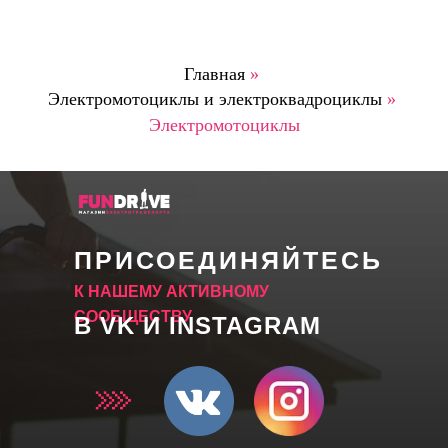
Главная
»
Электромотоциклы и электроквадроциклы
»
Электромотоциклы
ПРИСОЕДИНЯЙТЕСЬ
К НАШЕМУ АКТИВНОМУ
СООБЩЕСТВУ
В VK И INSTAGRAM