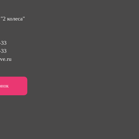
"2 колеса"
-33
-33
ve.ru
онок