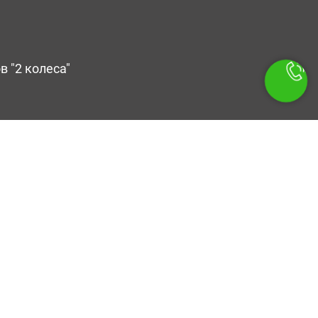
 "2 колеса"
-33
-33
ve.ru
онок