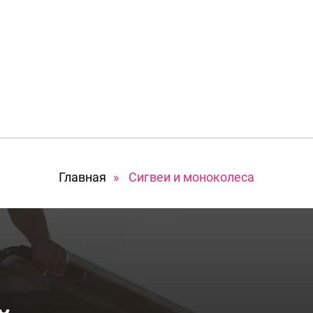
Главная
»
Сигвеи и моноколеса