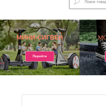
МИНИ-СИГВЕИ
М
Перейти