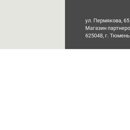
ул. Пермякова, 65
Магазин партнеров
625048, г. Тюмень
Тел:
+7(3452) 61-80
Тел: +7(922) 001-88
Email:
shop@fun-dri
Обратный зв