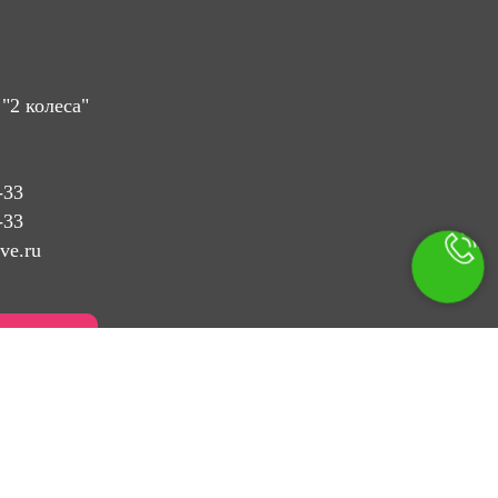
"2 колеса"
-33
-33
ve.ru
онок