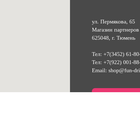
ул. Пермякова, 65
Магазин партнеров 
625048, г. Тюмень
Тел:
+7(3452) 61-80
Тел: +7(922) 001-88
Email:
shop@fun-dri
Обратный зв