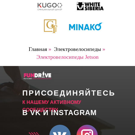
Главная
»
Электровелосипеды
»
Электровелосипеды Jetson
ПРИСОЕДИНЯЙТЕСЬ
К НАШЕМУ АКТИВНОМУ
СООБЩЕСТВУ
В VK И INSTAGRAM