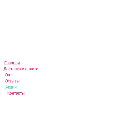
Электросамокаты
Электровелосипеды
Электроскутеры
Моноколеса
Электромотоциклы
Электроквадроциклы
Трюковые самокаты
Трюковые велосипеды
Аксессуары и запчасти
С пробегом
Главная
Доставка и оплата
Опт
Отзывы
Акции
Контакты
+7(3452) 61-80-33
Электротранспорт в наличии в Тюмени