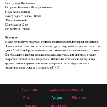
Конструкция Нескладной
Тип рулевой колонки Интегрированная
Вилка Алюминиевая
Размер заднего колеса 110 мм
Обода Алюминий
Ширина деки 12 см
Тип тормоза Ножной
Описание:
Psycho 60 является моделью, отлично адаптированной для паркового катания.
Она получилась невероятно легкой благодаря тому, что большинство элементов
- дека, Y-образный руль, колеса и вилка - выполнены из алюминиевого сплава.
Для большего снижения веса дека оснащена центральным вырезом, а также
покрыта антискользящим покрытием. Именно на этой модели проще всего
крутить сложные трюки, за плавное вращение которых будет отвечать
интегрированная рулевая с компрессией IHIC.
Главная
Доставка и оплата
Опт
Акции
Полезное
Отзывы
Контакты