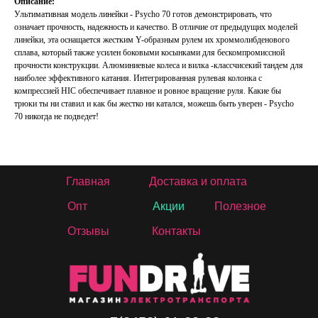
Описание:
Ультимативная модель линейки - Psycho 70 готов демонстрировать, что
означает прочность, надежность и качество. В отличие от предыдущих моделей
линейки, эта оснащается жестким Y-образным рулем их хроммолибденового
сплава, который также усилен боковыми косынками для бескомпромиссной
прочности конструкции. Алюминиевые колеса и вилка -классчисекий тандем для
наиболее эффективного катания. Интегрированная рулевая колонка с
компрессией HIC обеспечивает плавное и ровное вращение руля. Какие бы
трюки ты ни ставил и как бы жестко ни катался, можешь быть уверен - Psycho
70 никогда не подведет!
Главная
Доставка и оплата
Опт
Акции
Полезное
Отзывы
Контакты