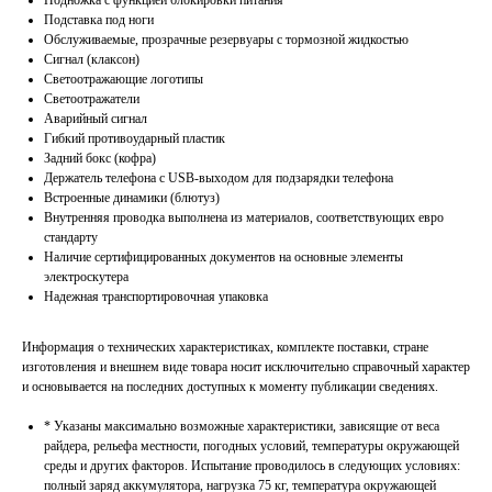
Подножка с функцией блокировки питания
Подставка под ноги
Обслуживаемые, прозрачные резервуары с тормозной жидкостью
Сигнал (клаксон)
Светоотражающие логотипы
Светоотражатели
Аварийный сигнал
Гибкий противоударный пластик
Задний бокс (кофра)
Держатель телефона с USB-выходом для подзарядки телефона
Встроенные динамики (блютуз)
Внутренняя проводка выполнена из материалов, соответствующих евро
стандарту
Наличие сертифицированных документов на основные элементы
электроскутера
Надежная транспортировочная упаковка
Информация о технических характеристиках, комплекте поставки, стране
изготовления и внешнем виде товара носит исключительно справочный характер
и основывается на последних доступных к моменту публикации сведениях.
* Указаны максимально возможные характеристики, зависящие от веса
райдера, рельефа местности, погодных условий, температуры окружающей
среды и других факторов. Испытание проводилось в следующих условиях:
полный заряд аккумулятора, нагрузка 75 кг, температура окружающей