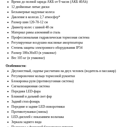
Время до полной заряда АКБ от 9 часов (АКБ 40Ah)
12 дюймовые литые диски
Бескамерные надувные колеса
Давление в колесах 2,7 атмосфер*
Размер шин 120-70-12 см
Диаметр колес с шиной 48 см
Материал рамы алюминий и сталь
Профессиональная гидравлическая тормозная система
Регулируемые воздушно-масляные амортизаторы
Степень защиты электронного оборудования IP54
Размер 186х36х83 (в упаковке)
Вес 105 кг (в упаковке)
Особенности:
Двухместный, сиденье рассчитано на двух человек (водитель и пассажир)
Регулировочное кольцо тормозной рукоятки
Блокировка руля (противоугонная система)
Сигнализационная система
Передняя LED-фара
Ближний и дальний свет фар
Задний стоп-фонарь
Передние и задние LED-поворотники
Противотуманки (линзы)
LED-дисплей с показанием вольтажа
Зеркала заднего вида