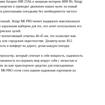
ми батареи 60В 23Ah и мощным мотором 4000 Вт, Ikingi
энергию и приводит движение ваших колес на новый
ся длительными поездками без необходимости частого
тельный, Ikingi M6 PRO может выдержать максимальную
го идеальным выбором для тех, кто хочет использовать его
рческих целей.
т впечатляющей отметки 40-45 км, что позволяет вам
у или городским окрестностям. Диаметр колес R12
ость и комфорт на дороге, делая каждую поездку
ктроскутер, который сочетает в себе мощность, надежность
озможность исследовать мир вокруг себя с легкостью и
ен ли вам транспортное средство для повседневных
i M6 PRO готов стать вашим надежным партнером на