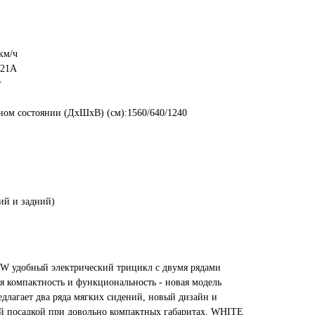
км/ч
 21A
г
ном состоянии (ДxШxВ) (см):1560/640/1240
ий и задний)
 удобный электрический трицикл с двумя рядами
я компактность и функциональность - новая модель
лагает два ряда мягких сидений, новый дизайн и
й посадкой при довольно компактных габаритах. WHITE