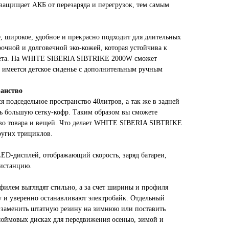
защищает АКБ от перезаряда и перегрузок, тем самым
е, широкое, удобное и прекрасно подходит для длительных
рочной и долговечной эко-кожей, которая устойчива к
лета. На WHITE SIBERIA SIBTRIKE 2000W сможет
е имеется детское сиденье с дополнительным ручным
ранство
 подседельное пространство 40литров, а так же в задней
ь большую сетку-кофр. Таким образом вы сможете
тво товара и вещей. Что делает WHITE SIBERIA SIBTRIKE
ругих трициклов.
ED-дисплей, отображающий скорость, заряд батареи,
дистанцию.
филем выглядят стильно, а за счет ширины и профиля
 и уверенно останавливают электробайк. Отдельный
 заменить штатную резину на зимнюю или поставить
дюймовых дисках для передвижения осенью, зимой и