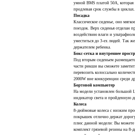
умной BMS платой 50A, которая 
продлевая срок службы в циклах.
Посадка
Классическое сиденье, оно мягко
поездок. Верх сиденья отделан п
воздействию влаги и ультрафио
уместиться до 3-ех людей. Так ж
держателем ребенка.
Бокс-сетка и внутреннее прост
Под вторым сиденьем размещается
части рикши вы сможете заметит
перевозить колоссально количес
2000W вне конкуренции среди д
Бортовой компьютер
На модели установлен большой L
индикатор света и пройденную 
Колеса
8-дюймовые колеса с низким про
покрышек отлично держат дорогу
плюс данной модели: Вы можете
комплект грязевой резины на 8-