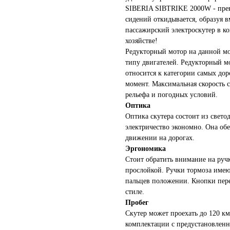
SIBERIA SIBTRIKE 2000W - прекр
сидений откидывается, образуя 
пассажирский электроскутер в ко
хозяйстве!
Редукторный мотор на данной мо
типу двигателей. Редукторный м
относится к категории самых до
момент. Максимальная скорость со
рельефа и погодных условий.
Оптика
Оптика скутера состоит из свето
электричество экономно. Она об
движении на дорогах.
Эргономика
Стоит обратить внимание на ручк
прослойкой. Ручки тормоза име
пальцев положении. Кнопки пере
стиле.
Пробег
Скутер может проехать до 120 км
комплектации с предустановленн