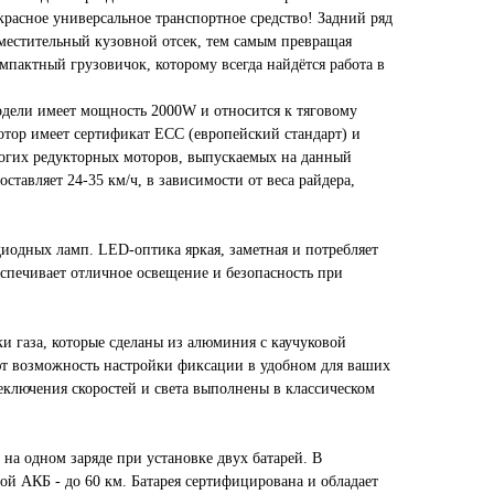
асное универсальное транспортное средство! Задний ряд
вместительный кузовной отсек, тем самым превращая
мпактный грузовичок, которому всегда найдётся работа в
дели имеет мощность 2000W и относится к тяговому
отор имеет сертификат ECC (европейский стандарт) и
рогих редукторных моторов, выпускаемых на данный
ставляет 24-35 км/ч, в зависимости от веса райдера,
диодных ламп. LED-оптика яркая, заметная и потребляет
еспечивает отличное освещение и безопасность при
и газа, которые сделаны из алюминия с каучуковой
ют возможность настройки фиксации в удобном для ваших
ключения скоростей и света выполнены в классическом
 на одном заряде при установке двух батарей. В
ой АКБ - до 60 км. Батарея сертифицирована и обладает