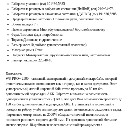
Габариты упаковки (см) 191*36,5*85
Габаритные размеры в собранном состоянии (ДxШxВ) (см) 210*34*78
Габаритные размеры в сложенном состоянии (ДхШхВ) (см) 191*36,5*85
Предварительные настройки Положение руля, положение фары.
Время зарядки 7 ч
Панель управления Многофункциональный бортовой компьютер
Фара Линзовая фара и стробоскопы
ТормозаДисковые, гидравлические
Размер колес10 дюймов (универсальный протектор)
Материал рамы Сталь
Подвеска Мотоциклетная, пружинно-масляного типа, настраиваемая
Размер покрышек 225/40-10
Описание:
WS-PRO+ 2500 - стильный, маневренный и доступный электробайк, который
станет незаменимым помощником как в городе, так и за его пределами. Этот
универсальный, легкий и крепкий байк готов проехать до 60 км без
дополнительной подзарядки АКБ. Обратите внимание на возможность
одновременной установки трех (!) АКБ, что даст Вам возможность проезжать до
150 км без дополнительной подзарядки АКБ. Путешествуйте и совершайте
поездки на работу, учебу или по другим делам, не опасаясь израсходовать заряд.
Фирменное мотор-колесо на 2500W обладает отличной тяговитостью и
позволяет развивать скорость до 60 км\ч. Из приятных дополнений: большое
мягкое сидение, 10-дюймовые колеса повышенной проходимости с