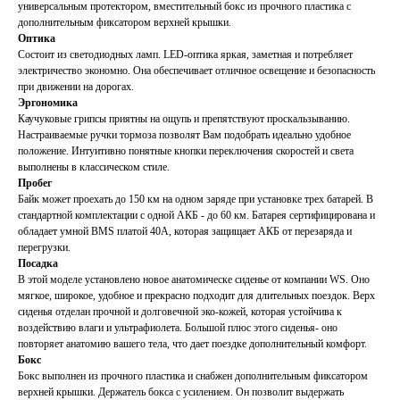
универсальным протектором, вместительный бокс из прочного пластика с
дополнительным фиксатором верхней крышки.
Оптика
Состоит из светодиодных ламп. LED-оптика яркая, заметная и потребляет
электричество экономно. Она обеспечивает отличное освещение и безопасность
при движении на дорогах.
Эргономика
Каучуковые грипсы приятны на ощупь и препятствуют проскальзыванию.
Настраиваемые ручки тормоза позволят Вам подобрать идеально удобное
положение. Интуитивно понятные кнопки переключения скоростей и света
выполнены в классическом стиле.
Пробег
Байк может проехать до 150 км на одном заряде при установке трех батарей. В
стандартной комплектации с одной АКБ - до 60 км. Батарея сертифицирована и
обладает умной BMS платой 40A, которая защищает АКБ от перезаряда и
перегрузки.
Посадка
В этой моделе установлено новое анатомическе сиденье от компании WS. Оно
мягкое, широкое, удобное и прекрасно подходит для длительных поездок. Верх
сиденья отделан прочной и долговечной эко-кожей, которая устойчива к
воздействию влаги и ультрафиолета. Большой плюс этого сиденья- оно
повторяет анатомию вашего тела, что дает поездке дополнительный комфорт.
Бокс
Бокс выполнен из прочного пластика и снабжен дополнительным фиксатором
верхней крышки. Держатель бокса с усилением. Он позволит выдержать