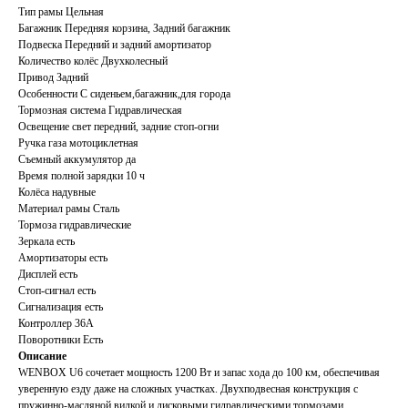
Тип рамы Цельная
Багажник Передняя корзина, Задний багажник
Подвеска Передний и задний амортизатор
Количество колёс Двухколесный
Привод Задний
Особенности С сиденьем,багажник,для города
Тормозная система Гидравлическая
Освещение свет передний, задние стоп-огни
Ручка газа мотоциклетная
Съемный аккумулятор да
Время полной зарядки 10 ч
Колёса надувные
Материал рамы Сталь
Тормоза гидравлические
Зеркала есть
Амортизаторы есть
Дисплей есть
Стоп-сигнал есть
Сигнализация есть
Контроллер 36A
Поворотники Есть
Описание
WENBOX U6 сочетает мощность 1200 Вт и запас хода до 100 км, обеспечивая
уверенную езду даже на сложных участках. Двухподвесная конструкция с
пружинно-масляной вилкой и дисковыми гидравлическими тормозами