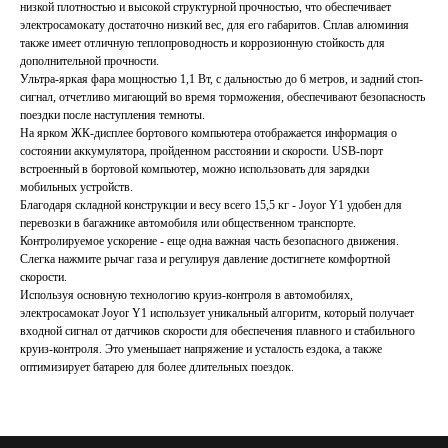
низкой плотностью и высокой структурной прочностью, что обеспечивает
электросамокату достаточно низкий вес, для его габаритов. Сплав алюминия
также имеет отличную теплопроводность и коррозионную стойкость для
дополнительной прочности.
Ультра-яркая фара мощностью 1,1 Вт, с дальностью до 6 метров, и задний стоп-
сигнал, отчетливо мигающий во время торможения, обеспечивают безопасность
поездки после наступления темноты.
На ярком ЖК-дисплее бортового компьютера отображается информация о
состоянии аккумулятора, пройденном расстоянии и скорости. USB-порт
встроенный в бортовой компьютер, можно использовать для зарядки
мобильных устройств.
Благодаря складной конструкции и весу всего 15,5 кг - Joyor Y1 удобен для
перевозки в багажнике автомобиля или общественном транспорте.
Контролируемое ускорение - еще одна важная часть безопасного движения.
Слегка нажмите рычаг газа и регулируя давление достигнете комфортной
скорости.
Используя основную технологию круиз-контроля в автомобилях,
электросамокат Joyor Y1 использует уникальный алгоритм, который получает
входной сигнал от датчиков скорости для обеспечения плавного и стабильного
круиз-контроля. Это уменьшает напряжение и усталость ездока, а также
оптимизирует батарею для более длительных поездок.