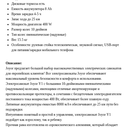
Дисковые тормоза есть
Емкость аккумулятора 8 Ah
Время зарядки 4-5 ч
Запас хода до 25 км
Мощность двигателя 400 W
Размер колес 10 дюймов
Тип колес пневматические (надувные)
Вес 15.5 кг
Особенности: рулевая стойка телескопическая, звуковой сигнал, USB-порт
для питания/зарядки мобильного телефона
Описание:
Joyor предлагает большой выбор высококачественных электрических самокатов
для европейских клиентов! Все электросамокаты Joyor обеспечивают
максимальный уровень безопасности и комфорта в использовании.
Электросамокат Joyor Y1 с большими 10-дюймовыми пневматическими
(надувными) колесами, имеющими отличные амортизирующие и
противоскользящие протекторы, в сочетании с бесщеточным электродвигателем
постоянного тока мощностью 400 Вт, обеспечивает более плавную езду.
Литиевые аккумуляторы емкостью 8000 мАч обеспечивают до 25 км пути без
подзарядки.
Интуитивно понятный и простой в управлении, электросамокат Joyor Y1
подойдет как взрослому, так и ребенку.
Прочная рама изготовлена из аэрокосмического алюминия, который обладает