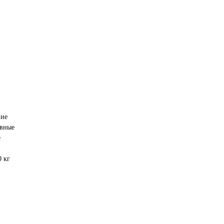
ние
ивные
е
0 кг