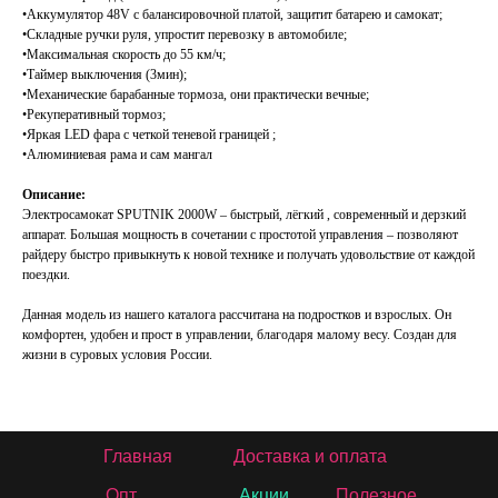
•Аккумулятор 48V с балансировочной платой, защитит батарею и самокат;
•Складные ручки руля, упростит перевозку в автомобиле;
•Максимальная скорость до 55 км/ч;
•Таймер выключения (3мин);
•Механические барабанные тормоза, они практически вечные;
•Рекуперативный тормоз;
•Яркая LED фара с четкой теневой границей ;
•Алюминиевая рама и сам мангал
Описание:
Электросамокат SPUTNIK 2000W – быстрый, лёгкий , современный и дерзкий
аппарат. Большая мощность в сочетании с простотой управления – позволяют
райдеру быстро привыкнуть к новой технике и получать удовольствие от каждой
поездки.
Данная модель из нашего каталога рассчитана на подростков и взрослых. Он
комфортен, удобен и прост в управлении, благодаря малому весу. Создан для
жизни в суровых условия России.
Главная
Доставка и оплата
Опт
Акции
Полезное