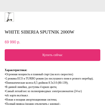
WHITE SIBERIA SPUTNIK 2000W
69 990
р.
Купить сейчас
Характеристики:
•Огромная мощность и плавный старт (на всех скоростях)
•2 режима ECO и TURBO режим (из послушного пони в резвого жеребца);
•Пневматические колеса 8,5 дюймов 8.5x3.0 (80-139);
•В данной линейки, доступны 4 ярких цвета;
•Самый легкий вес из полноприводных электросамокатов (24 кг)
•nfc карта вкл/выкл .
•Новая и мощная амортизационная система;
•Полный привод (можно отключить с кнопки) ;