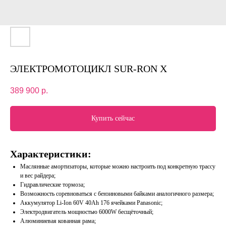
ЭЛЕКТРОМОТОЦИКЛ SUR-RON X
389 900
р.
Купить сейчас
Характеристики:
Маслянные амортизаторы, которые можно настроить под конкретную трассу
и вес райдера;
Гидравлические тормоза;
Возможность соревноваться с бензиновыми байками аналогичного размера;
Аккумулятор Li-Ion 60V 40Ah 176 ячейками Panasonic;
Электродвигатель мощностью 6000W бесщёточный;
Алюминиевая кованная рама;