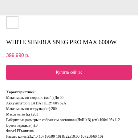
WHITE SIBERIA SNEG PRO MAX 6000W
399 990
р.
Купить сейчас
Характеристики:
Максимальная скорость (км/ч) До 50
Аккумулятор SLA BATTERY 60V52A
Максимальная нагрузка (кг):200
Масса нетто (кг):263
Габаритные размеры в собранном состоянии (ДxШxВ) (см):190x105x112
Время зарядки (ч):8
Фара:LED-оптика
Размер колес:23x7.0-10 (180/90-10) & 22x10.00-10 (250/60-10)