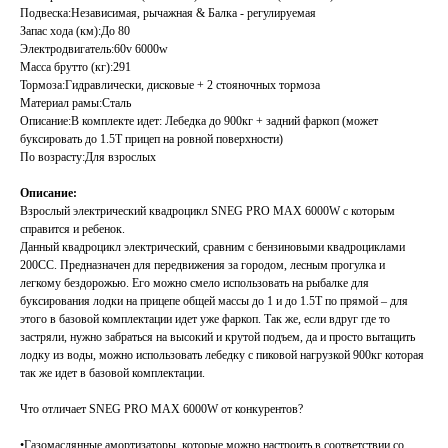
Подвеска:Независимая, рычажная & Балка - регулируемая
Запас хода (км):До 80
Электродвигатель:60v 6000w
Масса брутто (кг):291
Тормоза:Гидравлически, дисковые + 2 стояночных тормоза
Материал рамы:Сталь
Описание:В комплекте идет: Лебедка до 900кг + задний фаркоп (может
буксировать до 1.5Т прицеп на ровной поверхности)
По возрасту:Для взрослых
Описание:
Взрослый электрический квадроцикл SNEG PRO MAX 6000W с которым
справится и ребенок.
Данный квадроцикл электрический, сравним с бензиновыми квадроциклами
200CC. Предназначен для передвижения за городом, лесным прогулка и
легкому бездорожью. Его можно смело использовать на рыбалке для
буксирования лодки на прицепе общей массы до 1 и до 1.5Т по прямой – для
этого в базовой комплектации идет уже фаркоп. Так же, если вдруг где то
застряли, нужно забраться на высокий и крутой подъем, да и просто вытащить
лодку из воды, можно использовать лебедку с пиковой нагрузкой 900кг которая
так же идет в базовой комплектации.
Что отличает SNEG PRO MAX 6000W от конкурентов?
•Газомаслянные амортизаторы, которые можно настроить в соответствии со