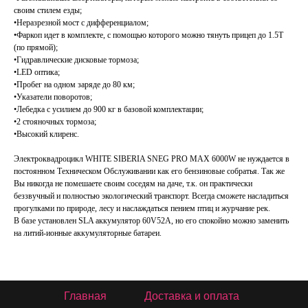
своим стилем езды;
•Неразрезной мост с дифференциалом;
•Фаркоп идет в комплекте, с помощью которого можно тянуть прицеп до 1.5Т
(по прямой);
•Гидравлические дисковые тормоза;
•LED оптика;
•Пробег на одном заряде до 80 км;
•Указатели поворотов;
•Лебедка с усилием до 900 кг в базовой комплектации;
•2 стояночных тормоза;
•Высокий клиренс.
Электроквадроцикл WHITE SIBERIA SNEG PRO MAX 6000W не нуждается в
постоянном Техническом Обслуживании как его бензиновые собратья. Так же
Вы никогда не помешаете своим соседям на даче, т.к. он практически
беззвучный и полностью экологический транспорт. Всегда сможете насладиться
прогулками по природе, лесу и наслаждаться пением птиц и журчание рек.
В базе установлен SLA аккумулятор 60V52A, но его спокойно можно заменить
на литий-ионные аккумуляторные батареи.
Главная
Доставка и оплата