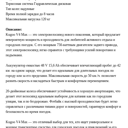
Тормозная система Гидравлическая дисковая
Тип колес надувные
Время полной зарядки до 8 часов
Максимальная нагрузка 120 кг
Описание:
Kugoo V4 Max — это электровелосипед нового поколения, который предлагает
невероятную мощность и проходимость для любителей активного отдыха и
городских поездок. С его мощным 750-ваттным двигателем заднего привода,
этот электровелосипед легко справится с требующими усилий поворотами и
подъемами.
Аккумулятор емкостью 48 V 15,6 Ah обеспечивает впечатляющий пробег до 42
км. на одном заряде, что делает его идеальным для длительных поездок по
городу или за его пределами. Максимальная скорость до 50 км./ч. позволяет
развить скорость и насладиться быстрым и комфортным перемещением.
20-дюймовые колеса обеспечивают устойчивость и хорошую амортизацию, что
делает этот велосипед идеальным выбором для катания как по городским
улицам, так и по бездорожью. Фэтбайк с высокой проходимостью будет легко
справляться с различными типами дорог и поверхностей, гарантируя комфорт и
безопасность во время поездок.
Kugoo V4 Max — это отличный выбор для тех, кто ищет универсальное и
мощное транспортное средство для городских поездок и приключений за его