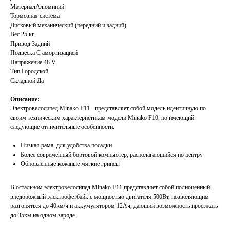
МатериалАлюминий
Тормозная система
Дисковый механический (передний и задний)
Вес 25 кг
Привод Задний
Подвеска С амортизацией
Напряжение 48 V
Тип Городской
Складной Да
Описание:
Электровелосипед Minako F11 - представляет собой модель идентичную по
своим техническим характеристикам модели Minako F10, но имеющий
следующие отличительные особенности:
Низкая рама, для удобства посадки
Более современный бортовой компьютер, располагающийся по центру
Обновленные кожаные мягкие грипсы
В остальном электровелосипед Minako F11 представляет собой полноценный
внедорожный электрофетбайк с мощностью двигателя 500Вт, позволяющим
разгоняться до 40км/ч и аккумулятором 12Ач, дающий возможность проезжать
до 35км на одном заряде.